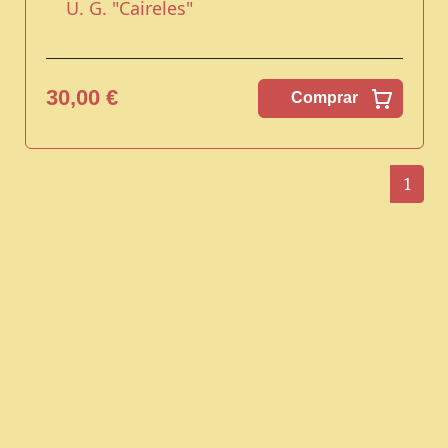
U. G. "Caireles"
30,00 €
Comprar
1