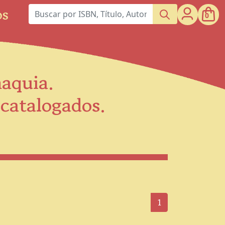
os
0
maquia.
scatalogados.
1