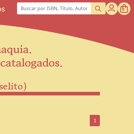
os
0
maquia.
scatalogados.
selito)
1