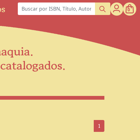
os
0
maquia.
scatalogados.
1