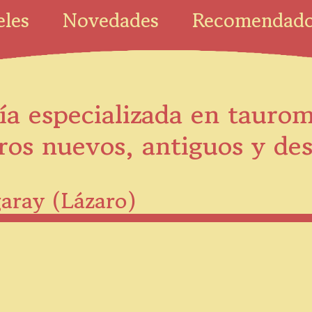
eles
Novedades
Recomendad
ía especializada en tauro
ros nuevos, antiguos y de
garay (Lázaro)