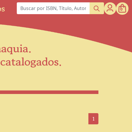
os
0
maquia.
scatalogados.
1