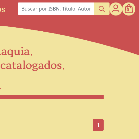
os
0
maquia.
scatalogados.
r
1