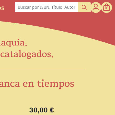
os
0
maquia.
scatalogados.
manca en tiempos
30,00 €