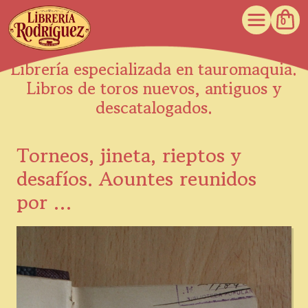
0
Librería especializada en tauromaquia.
Libros de toros nuevos, antiguos y
descatalogados.
Torneos, jineta, rieptos y
desafíos. Aountes reunidos
por …