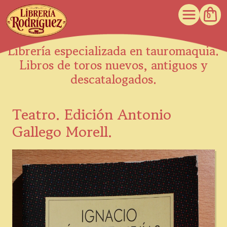
0
Librería especializada en tauromaquia.
Libros de toros nuevos, antiguos y
descatalogados.
Teatro. Edición Antonio
Gallego Morell.