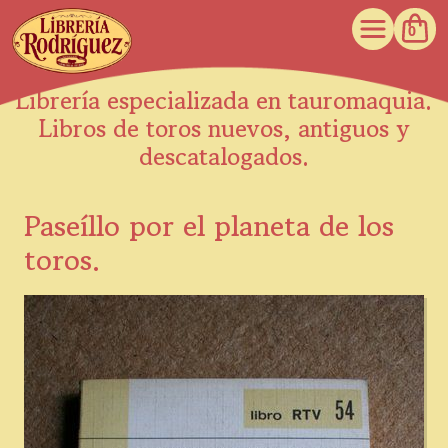
0
Librería especializada en tauromaquia.
Libros de toros nuevos, antiguos y
descatalogados.
Paseíllo por el planeta de los
toros.