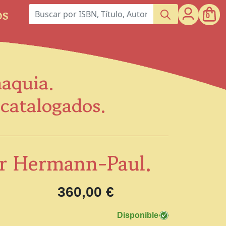
os
0
maquia.
scatalogados.
par Hermann-Paul.
360,00 €
Disponible