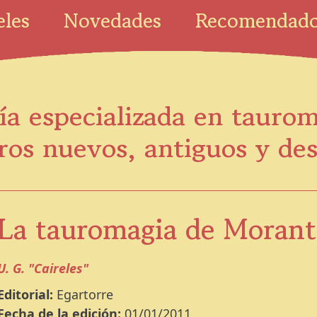
eles
Novedades
Recomendad
ía especializada en tauro
ros nuevos, antiguos y de
La tauromagia de Morante
U. G. "Caireles"
Editorial:
Egartorre
Fecha de la edición:
01/01/2011