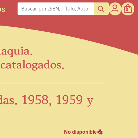
os
0
maquia.
scatalogados.
das. 1958, 1959 y
No disponible