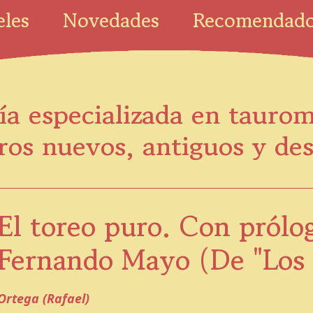
eles
Novedades
Recomendad
ía especializada en tauro
ros nuevos, antiguos y de
El toreo puro. Con prólo
Fernando Mayo (De "Los d
Ortega (Rafael)