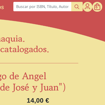
os
0
maquia.
scatalogados.
go de Angel
e José y Juan")
14,00 €