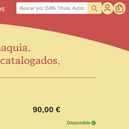
os
0
maquia.
scatalogados.
90,00 €
Disponible