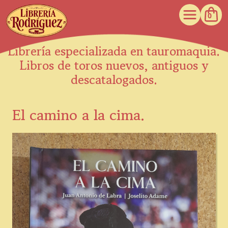
0
Librería especializada en tauromaquia.
Libros de toros nuevos, antiguos y
descatalogados.
El camino a la cima.