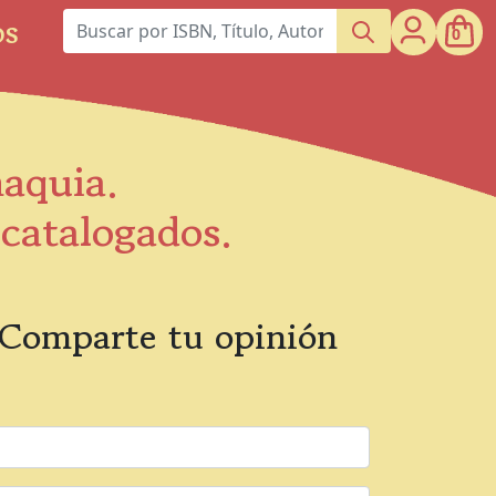
os
0
maquia.
scatalogados.
Comparte tu opinión