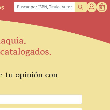
os
0
maquia.
scatalogados.
 tu opinión con