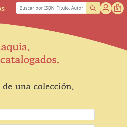
os
0
maquia.
scatalogados.
 de una colección.