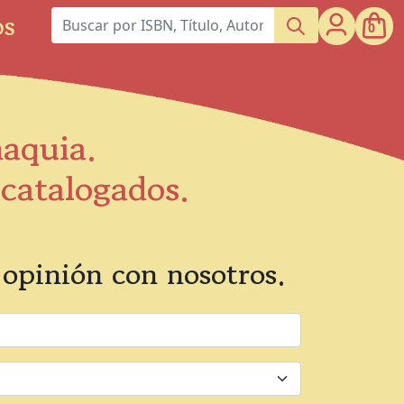
os
0
maquia.
scatalogados.
opinión con nosotros.