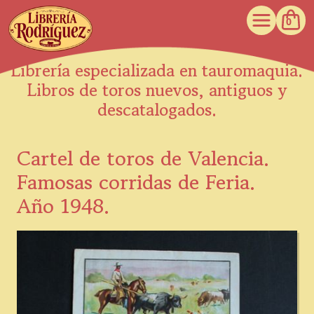
0
Librería especializada en tauromaquia.
Libros de toros nuevos, antiguos y
descatalogados.
Cartel de toros de Valencia.
Famosas corridas de Feria.
Año 1948.