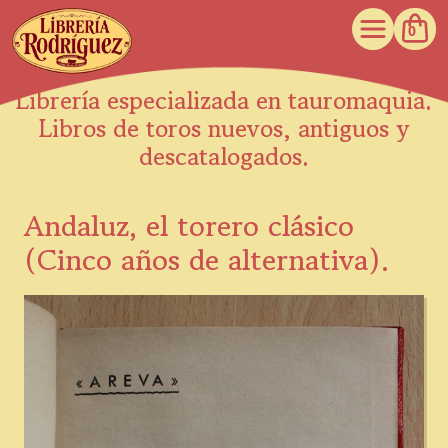
0
Librería especializada en tauromaquia.
Libros de toros nuevos, antiguos y
descatalogados.
Andaluz, el torero clásico
(Cinco años de alternativa).