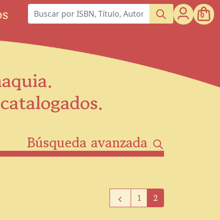
os
0
maquia.
scatalogados.
Búsqueda avanzada
1
2